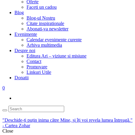
Oferte
Faceti un cadou
Blog
Blog-ul Nostru
Citate inspirationale
Abonati-va newsletter
Evenimente
Calendar evenimente curente
Arhiva multimedia
Despre noi
Editura Ari – viziune si misiune
Contact
Promovare
Linkuri Utile
Donatii
0
"Deschide-ți puțin inima către Mine, și îți voi revela lumea întreagă."
- Cartea Zohar
Close