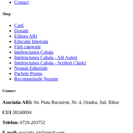
Contact
Shop
Carti
Donatii
Editura ARI
Educatie Integrala
Fără categorie
Intelepciunea Cabala
Intelepciunea Cabala - Alti Autori
Intelepciunea Cabala - Scriitori Clasici
Noutati Editoriale
Pachete Promo
Recomandarile Noastre
Contact
Asociatia ARI:
Str. Piata Bucuresti, Nr. 4, Oradea, Jud. Bihor
CUI
38240094
Telefon:
0729-203752
E-mail:
asociatia.ari@gmail.com