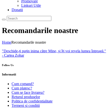
Promovare
Linkuri Utile
Donatii
Recomandarile noastre
Home
Recomandarile noastre
"Deschide-ți puțin inima către Mine, și îți voi revela lumea întreagă."
- Cartea Zohar
Follow Us
Informatii
Cum comand?
Cum platesc?
Cum se face livrarea?
Returul produselor
Politica de confidentialitate
Termeni si conditii