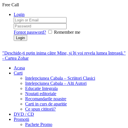
Free Call
Login
Forgot password?
Remember me
"Deschide-ți puțin inima către Mine, și îți voi revela lumea întreagă."
- Cartea Zohar
Acasa
Carti
Intelepciunea Cabala – Scriitori Clasici
Intelepciunea Cabala – Alti Autori
Educatie Integrala
Noutati editoriale
Recomandarile noastre
Carti in curs de aparitie
Ce spun cititorii?
DVD / CD
Promotii
Pachete Promo