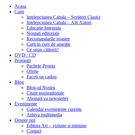
Acasa
Carti
Intelepciunea Cabala – Scriitori Clasici
Intelepciunea Cabala – Alti Autori
Educatie Integrala
Noutati editoriale
Recomandarile noastre
Carti in curs de aparitie
Ce spun cititorii?
DVD / CD
Promotii
Pachete Promo
Oferte
Faceti un cadou
Blog
Blog-ul Nostru
Citate inspirationale
Abonati-va newsletter
Evenimente
Calendar evenimente curente
Arhiva multimedia
Despre noi
Editura Ari – viziune si misiune
Contact