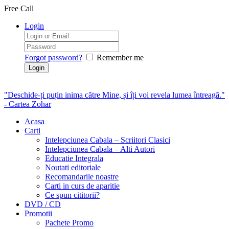
Free Call
Login
Forgot password?
Remember me
"Deschide-ți puțin inima către Mine, și îți voi revela lumea întreagă."
- Cartea Zohar
Acasa
Carti
Intelepciunea Cabala – Scriitori Clasici
Intelepciunea Cabala – Alti Autori
Educatie Integrala
Noutati editoriale
Recomandarile noastre
Carti in curs de aparitie
Ce spun cititorii?
DVD / CD
Promotii
Pachete Promo