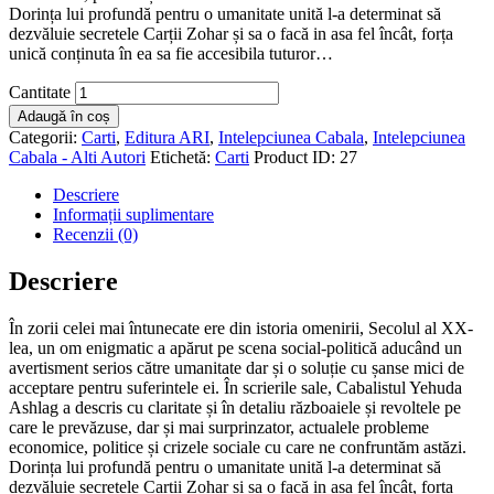
Dorința lui profundă pentru o umanitate unită l-a determinat să
dezvăluie secretele Carții Zohar și sa o facă in asa fel încât, forța
unică conținuta în ea sa fie accesibila tuturor…
Cantitate
Adaugă în coș
Categorii:
Carti
,
Editura ARI
,
Intelepciunea Cabala
,
Intelepciunea
Cabala - Alti Autori
Etichetă:
Carti
Product ID:
27
Descriere
Informații suplimentare
Recenzii (0)
Descriere
În zorii celei mai întunecate ere din istoria omenirii, Secolul al XX-
lea, un om enigmatic a apărut pe scena social-politică aducând un
avertisment serios către umanitate dar și o soluție cu șanse mici de
acceptare pentru suferintele ei. În scrierile sale, Cabalistul Yehuda
Ashlag a descris cu claritate și în detaliu războaiele și revoltele pe
care le prevăzuse, dar și mai surprinzator, actualele probleme
economice, politice și crizele sociale cu care ne confruntăm astăzi.
Dorința lui profundă pentru o umanitate unită l-a determinat să
dezvăluie secretele Carții Zohar și sa o facă in asa fel încât, forța