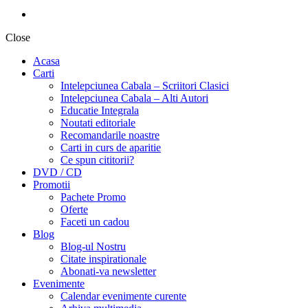
Close
Acasa
Carti
Intelepciunea Cabala – Scriitori Clasici
Intelepciunea Cabala – Alti Autori
Educatie Integrala
Noutati editoriale
Recomandarile noastre
Carti in curs de aparitie
Ce spun cititorii?
DVD / CD
Promotii
Pachete Promo
Oferte
Faceti un cadou
Blog
Blog-ul Nostru
Citate inspirationale
Abonati-va newsletter
Evenimente
Calendar evenimente curente