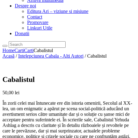
Arhiva multimedia
Despre noi
Editura Ari – viziune si misiune
Contact
Promovare
Linkuri Utile
Donatii
Home
Carti
Carti
Cabalistul
Acasă
/
Intelepciunea Cabala - Alti Autori
/ Cabalistul
Cabalistul
50,00
lei
În zorii celei mai întunecate ere din istoria omenirii, Secolul al XX-
lea, un om enigmatic a apărut pe scena social-politică aducând un
avertisment serios către umanitate dar și o soluție cu șanse mici de
acceptare pentru suferintele ei. În scrierile sale, Cabalistul Yehuda
Ashlag a descris cu claritate și în detaliu războaiele și revoltele pe
care le prevăzuse, dar și mai surprinzator, actualele probleme
economice, politice și crizele sociale cu care ne confruntăm astăzi.