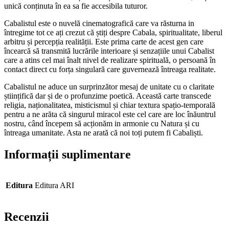
unică conținuta în ea sa fie accesibila tuturor.
Cabalistul este o nuvelă cinematografică care va răsturna in
întregime tot ce ați crezut că știți despre Cabala, spiritualitate, liberul
arbitru și percepția realității. Este prima carte de acest gen care
încearcă să transmită lucrările interioare și senzațiile unui Cabalist
care a atins cel mai înalt nivel de realizare spirituală, o persoană în
contact direct cu forța singulară care guvernează întreaga realitate.
Cabalistul ne aduce un surprinzător mesaj de unitate cu o claritate
științifică dar și de o profunzime poetică. Această carte transcede
religia, naționalitatea, misticismul și chiar textura spațio-temporală
pentru a ne arăta că singurul miracol este cel care are loc înăuntrul
nostru, când începem să acționăm in armonie cu Natura și cu
întreaga umanitate. Asta ne arată că noi toți putem fi Cabaliști.
Informații suplimentare
Editura
Editura ARI
Recenzii