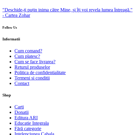
"Deschide-ți puțin inima către Mine, și îți voi revela lumea întreagă."
- Cartea Zohar
Follow Us
Informatii
Cum comand?
Cum platesc?
Cum se face livrarea?
Returul produselor
Politica de confidentialitate
Termeni si conditii
Contact
Shop
Carti
Donatii
Editura ARI
Educatie Integrala
Fără categorie
Intelepciunea Cabala