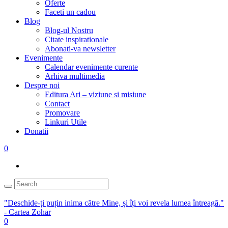
Oferte
Faceti un cadou
Blog
Blog-ul Nostru
Citate inspirationale
Abonati-va newsletter
Evenimente
Calendar evenimente curente
Arhiva multimedia
Despre noi
Editura Ari – viziune si misiune
Contact
Promovare
Linkuri Utile
Donatii
0
"Deschide-ți puțin inima către Mine, și îți voi revela lumea întreagă."
- Cartea Zohar
0