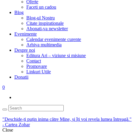
Oferte
Faceti un cadou
Blog
Blog-ul Nostru
Citate inspirationale
Abonati-va newsletter
Evenimente
Calendar evenimente curente
Arhiva multimedia
Despre noi
Editura Ari – viziune si misiune
Contact
Promovare
Linkuri Utile
Donatii
0
"Deschide-ți puțin inima către Mine, și îți voi revela lumea întreagă."
- Cartea Zohar
Close