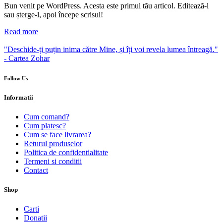
Bun venit pe WordPress. Acesta este primul tău articol. Editează-l
sau șterge-l, apoi începe scrisul!
Read more
"Deschide-ți puțin inima către Mine, și îți voi revela lumea întreagă."
- Cartea Zohar
Follow Us
Informatii
Cum comand?
Cum platesc?
Cum se face livrarea?
Returul produselor
Politica de confidentialitate
Termeni si conditii
Contact
Shop
Carti
Donatii