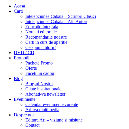
Acasa
Carti
Intelepciunea Cabala – Scriitori Clasici
Intelepciunea Cabala – Alti Autori
Educatie Integrala
Noutati editoriale
Recomandarile noastre
Carti in curs de aparitie
Ce spun cititorii?
DVD / CD
Promotii
Pachete Promo
Oferte
Faceti un cadou
Blog
Blog-ul Nostru
Citate inspirationale
Abonati-va newsletter
Evenimente
Calendar evenimente curente
Arhiva multimedia
Despre noi
Editura Ari – viziune si misiune
Contact