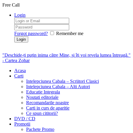
Free Call
Login
Forgot password?
Remember me
"Deschide-ți puțin inima către Mine, și îți voi revela lumea întreagă."
- Cartea Zohar
Acasa
Carti
Intelepciunea Cabala – Scriitori Clasici
Intelepciunea Cabala – Alti Autori
Educatie Integrala
Noutati editoriale
Recomandarile noastre
Carti in curs de aparitie
Ce spun cititorii?
DVD / CD
Promotii
Pachete Promo